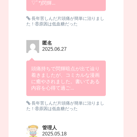
▽ﾟ*)閃輝...
長年苦しんだ片頭痛が簡単に治りまし
た！⑧原因は低血糖だった
匿名
2025.06.27
頭痛持ちで閃輝暗点が出て辿り
着きましたが、コミカルな漫画
に癒やされました。書いてある
内容を心得て過ご...
長年苦しんだ片頭痛が簡単に治りまし
た！⑧原因は低血糖だった
管理人
2025.05.18