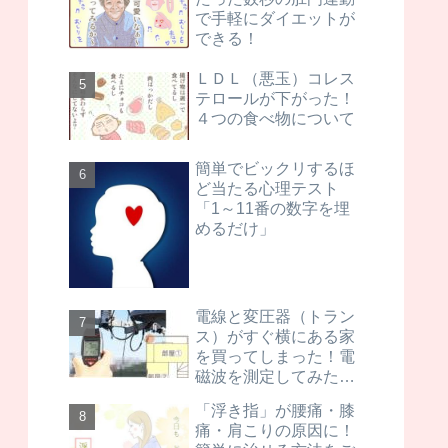
で手軽にダイエットが
できる！
ＬＤＬ（悪玉）コレス
テロールが下がった！
４つの食べ物について
簡単でビックリするほ
ど当たる心理テスト
「1～11番の数字を埋
めるだけ」
電線と変圧器（トラン
ス）がすぐ横にある家
を買ってしまった！電
磁波を測定してみた
ら…
「浮き指」が腰痛・膝
痛・肩こりの原因に！