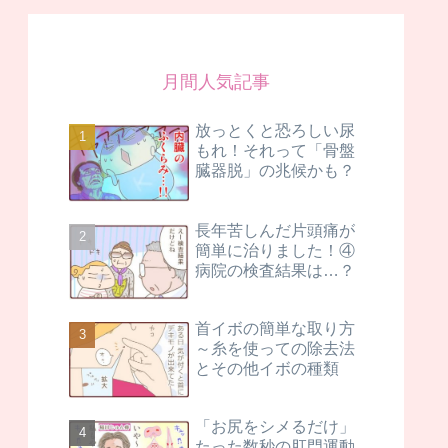
月間人気記事
放っとくと恐ろしい尿
もれ！それって「骨盤
臓器脱」の兆候かも？
長年苦しんだ片頭痛が
簡単に治りました！④
病院の検査結果は…？
首イボの簡単な取り方
～糸を使っての除去法
とその他イボの種類
「お尻をシメるだけ」
たった数秒の肛門運動