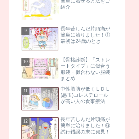
簡単に治せる方法をご
紹介
長年苦しんだ片頭痛が
簡単に治りました！①
最初は24歳のとき
【骨格診断】「ストレ
ートタイプ」に似合う
服装・似合わない服装
まとめ
中性脂肪が低くＬＤＬ
(悪玉)コレステロール
が高い人の食事療法
長年苦しんだ片頭痛が
簡単に治りました！⑥
試行錯誤の末に発見！