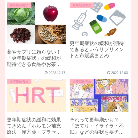
更年期改善法
更年期改善法
更年期症状の緩和が期待
できるというサプリメン
薬やサプリに頼らない！
トと市販薬まとめ
「更年期症状」の緩和が
期待できる食品やお茶ま
とめ
2022.12.17
2022.12.03
更年期改善法
更年期改善法
更年期症状の緩和に効果
それって更年期かも？
てきめん『ホルモン補充
『ほてり・イライラ・不
療法・漢方薬・プラセン
眠』などの症状を要チェ