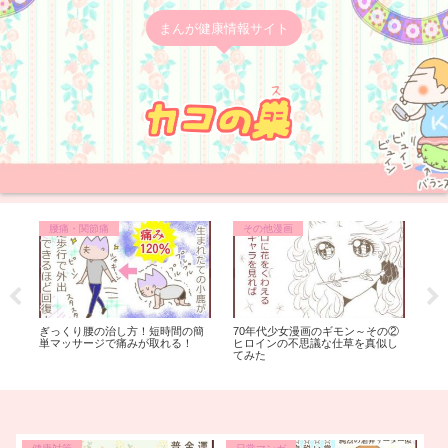
まんが健康情報サイト
腰痛・関節痛
その他漫画
美
…
ぎっくり腰の治し方！短時間の簡
70年代少女漫画のギモン～その②
足
単マッサージで痛みが取れる！
ヒロインの不思議な仕草を真似し
と
てみた
い