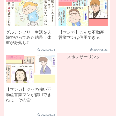
健康対策
日常マンガ
グルテンフリー生活を夫
【マンガ】こんな不動産
婦でやってみた結果→体
営業マンは信用できる！
重が激落ち⁉
2024.06.04
2024.05.21
スポンサーリンク
日常マンガ
【マンガ】クセの強い不
動産営業マンが信用でき
ねぇ…その④
2024.05.08