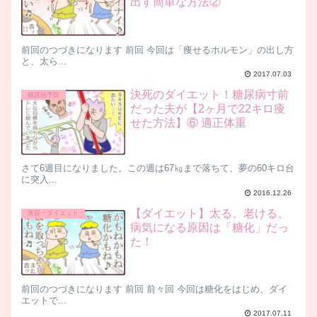
出す簡単な方法②
前回のつづきになります 前回 今回は「痩せるホルモン」の出し方
と、太ら...
2017.07.03
決死のダイエット！糖尿病寸前
糖尿病予防
だった夫が【2ヶ月で22キロ痩
せた方法】⑥ 適正体重
さて6週目になりました。この週は67㎏まで落ちて、夢の60キロ台
に突入...
2016.12.26
【ダイエット】太る、老ける、
美容・ダイエット
病気になる原因は「糖化」だっ
た！
前回のつづきになります 前回 前々回 今回は糖化をはじめ、ダイ
エットで...
2017.07.11