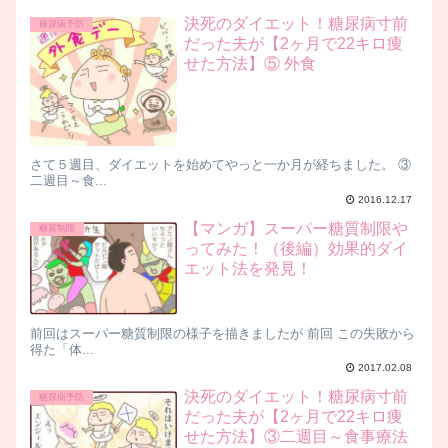
決死のダイエット！糖尿病寸前
糖尿病予防
だった夫が【2ヶ月で22キロ痩
せた方法】⑤ 外食
さて５週目、ダイエットを始めてやっと一か月が経ちました。 ③
二週目～食...
2016.12.17
【マンガ】スーパー糖質制限や
糖質制限
ってみた！（後編）効果的ダイ
エット法を発見！
前回はスーパー糖質制限の様子を描きましたが 前回 この失敗から
得た「体...
2017.02.08
決死のダイエット！糖尿病寸前
糖尿病予防
だった夫が【2ヶ月で22キロ痩
せた方法】③二週目～食事療法