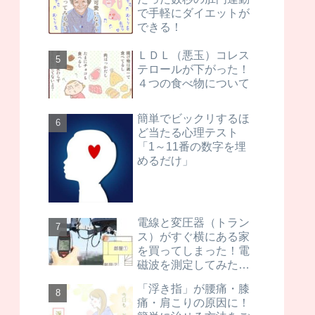
で手軽にダイエットが
できる！
ＬＤＬ（悪玉）コレス
テロールが下がった！
４つの食べ物について
簡単でビックリするほ
ど当たる心理テスト
「1～11番の数字を埋
めるだけ」
電線と変圧器（トラン
ス）がすぐ横にある家
を買ってしまった！電
磁波を測定してみた
ら…
「浮き指」が腰痛・膝
痛・肩こりの原因に！