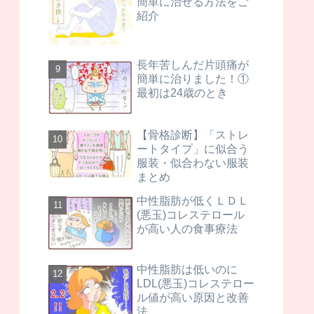
簡単に治せる方法をご
紹介
長年苦しんだ片頭痛が
簡単に治りました！①
最初は24歳のとき
【骨格診断】「ストレ
ートタイプ」に似合う
服装・似合わない服装
まとめ
中性脂肪が低くＬＤＬ
(悪玉)コレステロール
が高い人の食事療法
中性脂肪は低いのに
LDL(悪玉)コレステロー
ル値が高い原因と改善
法