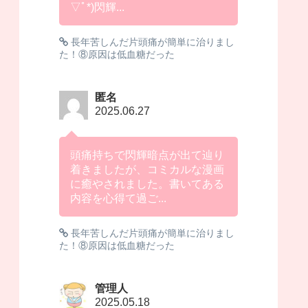
▽ﾟ*)閃輝...
長年苦しんだ片頭痛が簡単に治りまし
た！⑧原因は低血糖だった
匿名
2025.06.27
頭痛持ちで閃輝暗点が出て辿り
着きましたが、コミカルな漫画
に癒やされました。書いてある
内容を心得て過ご...
長年苦しんだ片頭痛が簡単に治りまし
た！⑧原因は低血糖だった
管理人
2025.05.18