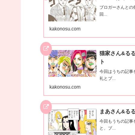
ブロガーさんとの
回...
kakonosu.com
猫家さん&る
ト
今回はうちの記事
礼とブ...
kakonosu.com
まあさん&る
今回もうちの記事
と、ブ...