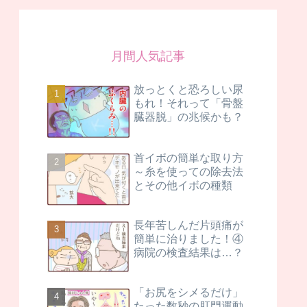
月間人気記事
放っとくと恐ろしい尿
もれ！それって「骨盤
臓器脱」の兆候かも？
首イボの簡単な取り方
～糸を使っての除去法
とその他イボの種類
長年苦しんだ片頭痛が
簡単に治りました！④
病院の検査結果は…？
「お尻をシメるだけ」
たった数秒の肛門運動