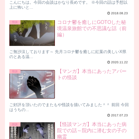
こんにちは。今回の会談はかなり長めです。 ※今回の話は予想以
上に怖いと...
2018.08.23
コロナ鬱を癒しにGOTOした秘
怪談
境温泉旅館での不思議な話（前
編）
ご無沙汰しております～ 先月コロナ鬱を癒しに紅葉の美しいX県
のとある温...
2020.11.22
【マンガ】本当にあったアパー
怪談
トの怪談
ご好評を頂いたのでまたもや怪談を描いてみました＾＾ 前回 今回
はうちの...
2017.07.23
【怪談マンガ】本当にあった病
怪談
院での話～院内に潜む女の子の
幽霊