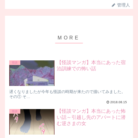
管理人
【怪談マンガ】本当にあった宿
怪談
泊訓練での怖い話
遅くなりましたが今年も怪談の時期が来たので描いてみました。
その① そ...
2018.08.15
【怪談マンガ】本当にあった怖
怪談
い話～引越し先のアパートに潜
む逆さまの女